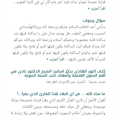
قرابة خمسة أعوام، بدأت فيه آخر عام كان لي في كلية العلوم…
اقرأ المزيد »
سؤال وجواب:
سألني أحد الطلاب:السلام عليكم ورحمة الله وبركاتهأستاذي
الحبيب ومعلمي المفيد، هل يوجد مثال على را ساكنة قبلها ياء
ساكنة قلبه مضموم؟ وعليكم السلام ورحمة الله وبركاته حياكم
الله وبارك فيكم الياء الساكنة يكون قبلها كسر أو فتح، ولا يكون
قبلها ضم. والواو الساكنة يكون قبلها ضم أو فتح، ولا يكون قبلها
كسر.أما الألف فليس قبلها…
اقرأ المزيد »
كتاب النور الهادي بذكر اسانيد الشيخ الدكتور نادي في
أهم المتون العلمية وأمهات كتب السنة النبوية
صدر حديثا للشراء عبر الانترنت انقر هنا
ما شاء الله … من أي البلاد هذا القارئ الذي يقرأ…؟
أقول: الأصل أن قارئ القرآن الكريم الذي يقرأ قراءة صحيحة مرتلة
موجودة، ويعطي كل حرف حقه ومستحقه، ويزن الكلمات
والحروف بميزان أحكام التجويد المعروفة، دون نقص ولا زيادة، لا