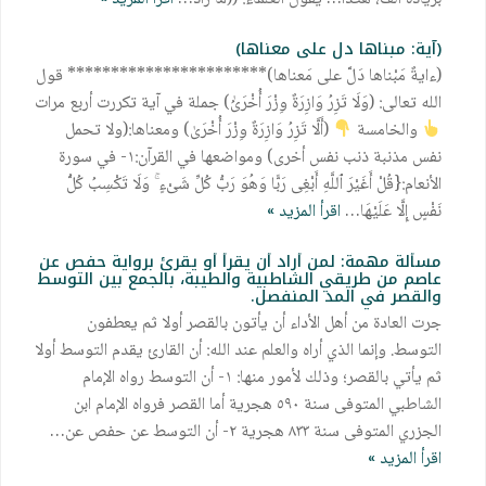
(آية: مبناها دل على معناها)
(ءايةٌ مَبْناها دَلَّ على مَعناها)*********************** قول
الله تعالى: (وَلَا تَزِرُ وَازِرَةٌ وِزْرَ أُخْرَىُٰ) جملة في آية تكررت أربع مرات
والخامسة
(أَلَّا تَزِرُ وَازِرَةٌ وِزْرَ أُخْرَىٰ) ومعناها:(ولا تحمل
نفس مذنبة ذنب نفس أخرى) ومواضعها في القرآن:١- في سورة
الأنعام:{قُلْ أَغَيْرَ ٱللَّهِ أَبْغِى رَبًّا وَهُوَ رَبُّ كُلِّ شَىْءٍ ۚ وَلَا تَكْسِبُ كُلُّ
نَفْسٍ إِلَّا عَلَيْهَا…
اقرأ المزيد »
مسألة مهمة: لمن أراد أن يقرأ أو يقرئ برواية حفص عن
عاصم من طريقي الشاطبية والطيبة، بالجمع بين التوسط
والقصر في المد المنفصل.
جرت العادة من أهل الأداء أن يأتون بالقصر أولا ثم يعطفون
التوسط. وإنما الذي أراه والعلم عند الله: أن القارئ يقدم التوسط أولا
ثم يأتي بالقصر؛ وذلك لأمور منها: ١- أن التوسط رواه الإمام
الشاطبي المتوفى سنة ٥٩٠ هجرية أما القصر فرواه الإمام ابن
الجزري المتوفى سنة ٨٣٣ هجرية ٢- أن التوسط عن حفص عن…
اقرأ المزيد »