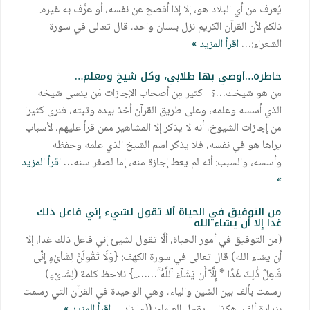
يُعرف من أي البلاد هو، إلا إذا أفصح عن نفسه، أو عرَّف به غيره.
ذلكم لأن القرآن الكريم نزل بلسان واحد، قال تعالى في سورة
الشعراء:…
اقرأ المزيد »
خاطرة…أوصي بها طلابي، وكل شيخ ومعلم…
من هو شيخك…؟ كثير مِن أصحاب الإجازات مَن ينسى شيخه
الذي أسسه وعلمه، وعلى طريق القرآن أخذ بيده وثبته، فنرى كثيرا
من إجازات الشيوخ، أنه لا يذكر إلا المشاهير ممن قرأ عليهم، لأسباب
يراها هو في نفسه، فلا يذكر اسم الشيخ الذي علمه وحفظه
وأسسه، والسبب: أنه لم يعط إجازة منه، إما لصغر سنه…
اقرأ المزيد
»
من التوفيق في الحياة ألا تقول لشيء إني فاعل ذلك
غدا إلا أن يشاء الله
(من التوفيق في أمور الحياة، ألَّا تقول لشيئ إني فاعل ذلك غدا، إلا
أن يشاء الله) قال تعالى في سورة الكهف: {وَلَا تَقُولَنَّ لِشَا۟ىْءٍ إِنِّى
فَاعِلٌ ذَٰلِكَ غَدًا * إِلَّآ أَن يَشَآءَ ٱللَّهُ ۚ……..} نلاحظ كلمة (لِشَاىْءٍ)
رسمت بألف بين الشين والياء، وهي الوحيدة في القرآن التي رسمت
بزيادة ألف، هكذا… يقول العلماء: ((ما زاد…
اقرأ المزيد »