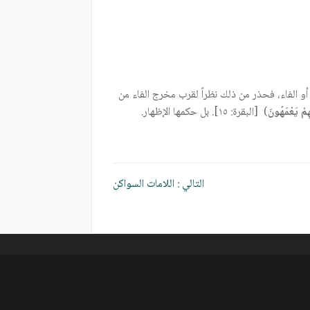
 أو الفاء، فحذر من ذلك نظراً لقرب مخرج الفاء من
هِمْ يَعْمَهُونَ
) [البقرة: ١٥]. بل حكمها الإظهار.
التالي :
اللامات السواكن