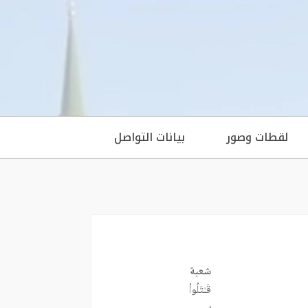
لقطات وصور
بيانات التواصل
شعبة
قَـٰتَلُواْ