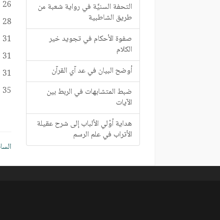
26
التحفة السنيَّة في رواية شعبة من
طريق الشاطبية
28
صفوة الأحكام في تجويد خير
31
الكلام
31
أوضح البيان في عد آي القرآن
31
35
ضبط المتشابهات في الربط بين
الآيات
هداية أوْلي الألباب إلى شرح عقيلة
الأتراب في علم الرسم
تصف
السا
الم