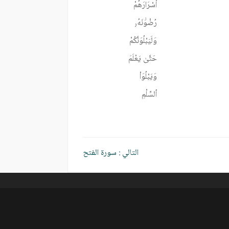
أَسْرَارَهُمْ
رُضْوَٰنَهُ٫
وَلَيَبْلُوَنَّكُمْ
حَتَّىٰ يَعْلَمَ
وَيَبْلُوَاْ
ٱلسِّلْمِ
التالي :
سورة الفتح