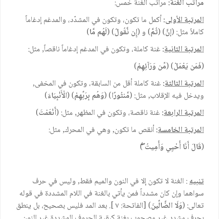
مراتب الغنة:
مراتب الغنة خمس:
المرتبة الأولى
:
أكمل ما تكون، وتكون في المشدّد، والمدغم إدغاماً
كاملاً مثل: (
إنَّ
) (
ثُمَّ
) و (
إِن نَّقُولُ
) (
لَهُم مَّا
)
المرتبة الثانية
:
غنة كاملة، وتكون في المدغم إدغاماً ناقصاً, مثل:
(
فَمَن يَعْمَلْ
) (
مِّن وَرَآئِهِمْ
)
المرتبة الثالثة
:
غنة كاملة أقل من السابقة، وتكون في المخفى,
ويدخل فيه الإقلاب, مثل: (
مَّنثُورًا
) (
وَهُم بِرَبِّهِمْ
) (
الْأَنْبِيَاءَ
)
المرتبة الرابعة
:
غنة ناقصة، وتكون في المظهر, مثل: (
أَنْعَمْتَ
)
المرتبة الخامسة
:
أنقص ما تكون, وهي في المحرك, مثل:
(
قَالَ أَنَا أُحْيِي وَأُمِيتُ ۖ
)
تنبيه
: الغنة لا تكون إلا في النون والميم فقط, وليس في حرف
سواهما وإن كان مشدداً فمن يأتي بالغنة في اللام المشددة في قوله
تعالى: (
وَلَا الضَّالِّينَ
) [الفاتحة: ٧ ]. بعد المد فليس بصحيح، بل ينطق
بحرف مشدد غير مصحوب بغنة كبقية الحروف المشددة غير النون