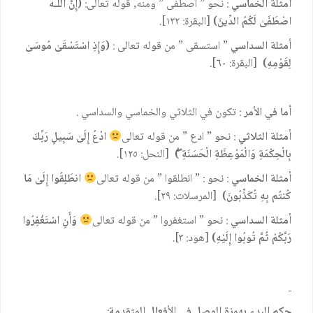
أمثلة الخماسي
: نحو ” اصطفى ” ومنه, قوله تعالى:
(
إِنَّ اللَّـهَ
اصْطَفَىٰ لَكُمُ الدِّينَ
)
[البقرة: ١٣٢].
أمثلة السداسي
” استسقى ” من قوله تعالى :
(وَإِذِ اسْتَسْقَىٰ مُوسَىٰ
لِقَوْمِهِ)
[البقرة: ٦٠].
أما في الأمر
: تكون في الثلاثي والخماسي والسداسي .
أمثلة الثلاثي
: نحو ” ادع ” من قوله تعالى
ادْعُ إِلَىٰ سَبِيلِ رَبِّكَ
بِالْحِكْمَةِ وَالْمَوْعِظَةِ الْحَسَنَةِ ۖ
)
[النحل: ١٢٥].
أمثلة الخماسي
: نحو : ” انطلقوا ” من قوله تعالى
انطَلِقُوا إِلَىٰ مَا
كُنتُم بِهِ تُكَذِّبُونَ)
[المرسلات: ٢٩].
أمثلة السداسي
: نحو ” استغفروا ” من قوله تعالى
وَأَنِ
اسْتَغْفِرُوا
رَبَّكُمْ ثُمَّ تُوبُوا إِلَيْهِ)
[هود: ٣].
حكم البدء بهمزة الوصل في الأفعال المتقدمة
: