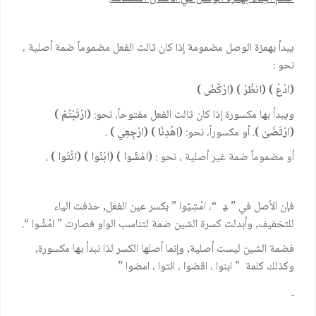
يبدأ بهمزة الوصل مضمومة إذا كان ثالث الفعل مضموماً ضمة أصلية ،
نحو :
(
ادْعُ
) (
انظُرْ
) (
ارْكُضْ
)
ويبدأ بها مكسورة إذا كان ثالث الفعل مفتوحاً، نحو:
(
ارْتَبْتُمْ
)
(
ارْتَضَىٰ
)
. أو مكسوراً، نحو:
(
اهْدِنَا
) (
ارْجِعِي
)
.
أو مضموماً ضمة غير أصلية ، نحو :
(امْشُوا ) (ابْنُوا ) (ائْتُوا )
.
فإن الأصل في ”
ﮃ
“، امْشِيُوا ” بكسر عين الفعل, حذفت الياء
للتخفيف, وأبدلت كسرة الشين ضمة لتناسب الواو فصارت ” امْشُوا “.
فضمة الشين ليست أصلية, وإنما أصلها الكسر لذا نبدأ بها مكسورة,
وكذلك كلمة ” ابنوا ، اقضوا ، ائتوا ، امضوا ”