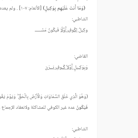
(وَمَا أَنتَ عَلَيْهِم بِوَكِيلٍ)
[الأنعام: ١٠٧] . ولم يعده الباقون لعدم المساواة لما بعده من الآيات .
الشاطبي:
وكِيلٌ لِكُوفٍ أَوَّلًا
فَيكُونُ مَسْـــــ
القاضي:
وَبِوَكِـيلٍ أَوَّلاً كُـوفٍ يَــرَىٰ
(وَهُوَ الَّذِي خَلَقَ السَّمَاوَاتِ وَالْأَرْضَ بِالْحَقِّ ۖ وَيَوْمَ يَ
فَيَكُونُ
عده غير الكوفي للمشاكلة ولانعقاد الإجماع 
الشاطبي: