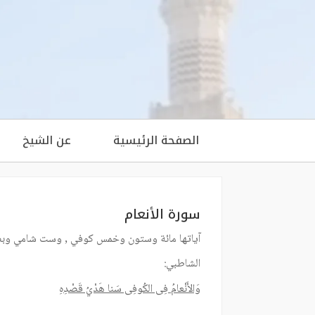
الصفحة الرئيسية
عن الشيخ
سورة الأنعام
آياتها مائة وستون وخمس كوفي , وست شامي وبصر
الشاطبي:
وَالأَنْعامُ فِى الكُوفِى سَنا هَدْيُ قَصْدِهِ