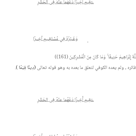
ـتقِيمٍ أَخِيرًا دَعْهُما عنْهُ فِى الحَشْرِ
وَغَـيْرُهُ فِي مُسْتَقِـيمٍ آخِــرًا
َّةَ إِبْرَاهِيمَ حَنِيفًا ۚ وَمَا كَانَ مِنَ الْمُشْرِكِينَ (161))
ائره , ولم يعده الكوفي لتعلق ما بعده به وهو قوله تعالى
(دِينًا قِيَمًا )
.
ـتقِيمٍ أَخِيرًا دَعْهُما عنْهُ فِى الحَشْرِ