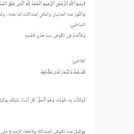
(بِسْمِ ٱللَّهِ ٱلرَّحْمَٰنِ ٱلرَّحِيمِ ٱلْحَمْدُ لِلَّهِ ٱلَّذِى خَلَقَ ٱلسّ
وَالنُّورَ
عده المدنيان والمكي لمشاكلته لما بعده , ولم 
الشاطبي:
وَالأَنْعامُ فِى الكُوفِى سَنا هَدْيُ قَصْدِهِ
القاضي:
قَدْ عُـدَّ وَالنُّـورَ لَدَىٰ مَكِّـيِّهِمْ
(وَكَذَّبَ بِهِۦ قَوْمُكَ وَهُوَ ٱلْحَقُّ ۚ قُل لَّسْتُ عَلَيْكُم
بِوَكِيل
بِوَكِيلٍ
عده الكوفي للمشاكلة ولانعقاد الإجماع على 