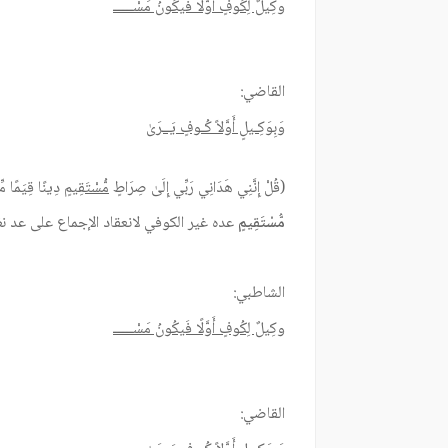
وكِيلٌ لِكُوفٍ أَوَّلًا فَيكُونُ مَسْـــــ
القاضي:
وَبِوَكِـيلٍ أَوَّلاً كُـوفٍ يَــرَىٰ
(قُلْ إِنَّنِي هَدَانِي رَبِّي إِلَىٰ صِرَاطٍ
مُّسْتَقِيمٍ
دِينًا قِيَمًا مِّل
مُّسْتَقِيمٍ
عده غير الكوفي لانعقاد الإجماع على عد نظ
الشاطبي:
وكِيلٌ لِكُوفٍ أَوَّلًا فَيكُونُ مَسْـــــ
القاضي: