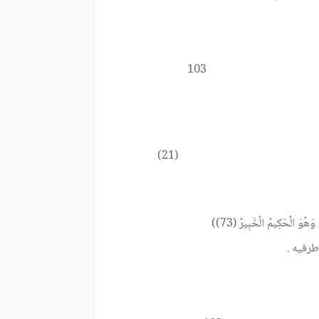
103
(21)
وَهُوَ الْحَكِيمُ الْخَبِيرُ (73))
طرفيه .