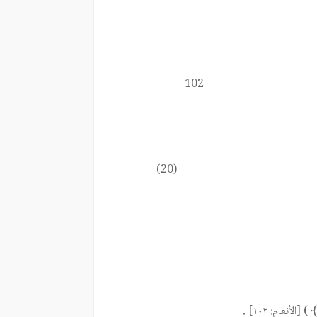
102
(20)
[الأنعام: ١٠٢]
.