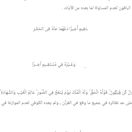
ـتقِيمٍ أَخِيرًا دَعْهُما عنْهُ فِى الحَشْرِ
وَغَـيْرُهُ فِي مُسْتَقِـيمٍ آخِــرًا
قُولُ كُن
فَيَكُونُ
ۚ قَوْلُهُ الْحَقُّ ۚ وَلَهُ الْمُلْكُ يَوْمَ يُنفَخُ فِي الصُّورِ ۚ عَالِمُ الْغَيْبِ وَالشَّهَادَةِ ۚ 
على عد نظائره في جميع ما وقع في القرآن , ولم يعده الكوفي لعدم الموازنة في 