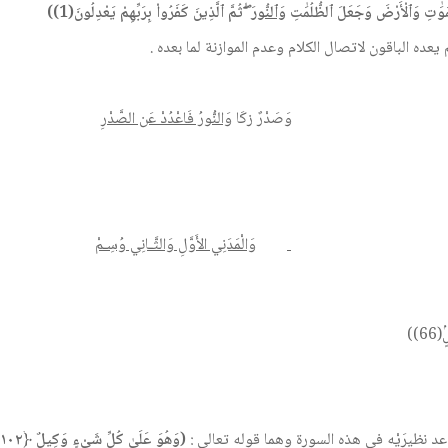
َمَٰوَٰتِ وَٱلْأَرْضَ وَجَعَلَ ٱلظُّلُمَٰتِ
وَٱلنُّورَ
ۖ ثُمَّ ٱلَّذِينَ كَفَرُواْ بِرَبِّهِمْ يَعْدِلُونَ(1))
يعده الباقون لاتصال الكلام وعدم الموازنة لما بعده .
وَصَدْرٌ زكَا
وَالنُّورُ فَاعْدُدْ عَن الصَّدْرِ
وَالْمَدَنِي الأَوَّلِ وَالثَّـانِي وُسِـمْ
ٍۢ(
66))
عد نظيرَيْه في هذه السورة وهما قوله تعالى :
(وَهُوَ عَلَىٰ كُلِّ شَيْءٍ وَكِيلٌ ﴿١٠٢﴾ )