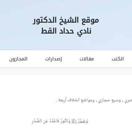
موقع الشيخ الدكتور
نادي حداد القط
الكتب
مقالات
إصدارات
المجازون
ي , وسبع حجازي , ومواضع الخلاف أربعة .
وَصَدْرٌ زكَا
وَالنُّورُ فَاعْدُدْ عَن الصَّدْرِ