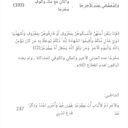
وَالثَّانِ مَعْ مَكٍّ وَكُوفٍ
وَلِلدِّمَشْقِي عَدَدُ الآخِرِ جَا
(103)
مَخْرَجَا
(فَإِذَا بَلَغْنَ أَجَلَهُنَّ فَأَمْسِكُوهُنَّ بِمَعْرُوفٍ أَوْ فَارِقُوهُنَّ بِمَعْرُوفٍ وَأَشْهِدُوا
ذَوَيْ عَدْلٍ مِّنكُمْ وَأَقِيمُوا الشَّهَادَةَ لِلَّهِ ۚ ذَٰلِكُمْ يُوعَظُ بِهِ مَن كَانَ يُؤْمِنُ
بِاللَّهِ وَالْيَوْمِ الْآخِرِ ۚ وَمَن يَتَّقِ اللَّهَ يَجْعَل لَّهُ
مَخْرَجًا
(2))
مَخْرَجًا عده المدني الأخير والمكي والكوفي للمشاكلة , ولم يعده
الباقون لعدم انقطاع الكلام .
الشاطبي:
وَالآخِرِ دُمْ الأَلْبَابِ أُبْ
مَخْرَجًا
ه
ُدَى جُدْ
وَأُخْرَى اعْدُدْ وَذِكْرًا
247
بَدَا
فَدَعْ تَدْرِي