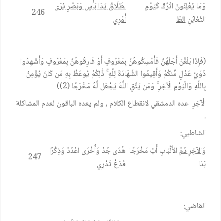
وَمَا يُعْلِنُونَ اتْرُكْ كَيَوْمِ
ـطَلَاقُ يَدَا بَأْسٍ وَبَصْرٍ يُرَى
246
التَّغَابُنِ
الطْ
أَمْرِي
(فَإِذَا بَلَغْنَ أَجَلَهُنَّ فَأَمْسِكُوهُنَّ بِمَعْرُوفٍ أَوْ فَارِقُوهُنَّ بِمَعْرُوفٍ وَأَشْهِدُوا
ذَوَيْ عَدْلٍ مِّنكُمْ وَأَقِيمُوا الشَّهَادَةَ لِلَّهِ ۚ ذَٰلِكُمْ يُوعَظُ بِهِ مَن كَانَ يُؤْمِنُ
بِاللَّهِ وَالْيَوْمِ
الْآخِرِ
ۚ وَمَن يَتَّقِ اللَّهَ يَجْعَل لَّهُ مَخْرَجًا (2))
الْآخِرِ عده الدمشقي لانقطاع الكلام , ولم يعده الباقون لعدم المشاكلة
.
الشاطبي:
وَالآخِرِ دُمْ
الأَلْبَابِ أُبْ مَخْرَجًا
هُدَى جُدْ وَأُخْرَى اعْدُدْ وَذِكْرًا
247
بَدَا
فَدَعْ تَدْرِي
القاضي: