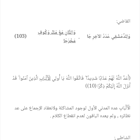
القاضي:
وَالثَّانِ مَعْ مَكٍّ وَكُوفٍ
وَلِلدِّمَشْقِي عَدَدُ الآخِرِ جَا
(103)
مَخْرَجَا
(أَعَدَّ اللَّهُ لَهُمْ عَذَابًا شَدِيدًا ۖ فَاتَّقُوا اللَّهَ يَا أُولِي
الْأَلْبَابِ
الَّذِينَ آمَنُوا ۚ قَدْ
أَنزَلَ اللَّهُ إِلَيْكُمْ ذِكْرًا (10))
الْأَلْبَابِ عده المدني الأول لوجود المشاكلة ولانعقاد الإجماع على عد
نظائره , ولم يعده الباقون لعدم انقطاع الكلام .
الشاطبي: