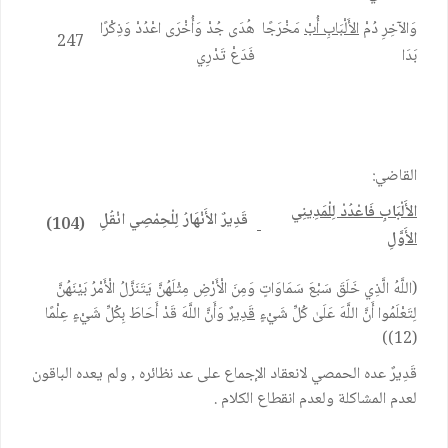
وَالآخِرِ دُمْ
الأَلْبَابِ أُبْ
مَخْرَجًا
هُدَى جُدْ وَأُخْرَى اعْدُدْ وَذِكْرًا
247
بَدَا
فَدَعْ تَدْرِي
القاضي:
الأَلْبَابِ فَاعْدُدْ لِلْمَدِينِي
قَدِيرٌ الأَنْهَارُ لِلْحِمْصِي انْقُلِ
(104)
الأَوَّلِ
(اللَّهُ الَّذِي خَلَقَ سَبْعَ سَمَاوَاتٍ وَمِنَ الْأَرْضِ مِثْلَهُنَّ يَتَنَزَّلُ الْأَمْرُ بَيْنَهُنَّ
لِتَعْلَمُوا أَنَّ اللَّهَ عَلَىٰ كُلِّ شَيْءٍ
قَدِيرٌ
وَأَنَّ اللَّهَ قَدْ أَحَاطَ بِكُلِّ شَيْءٍ عِلْمًا
(12))
قَدِيرٌ عده الحمصي لانعقاد الإجماع على عد نظائره , ولم يعده الباقون
لعدم المشاكلة ولعدم انقطاع الكلام .