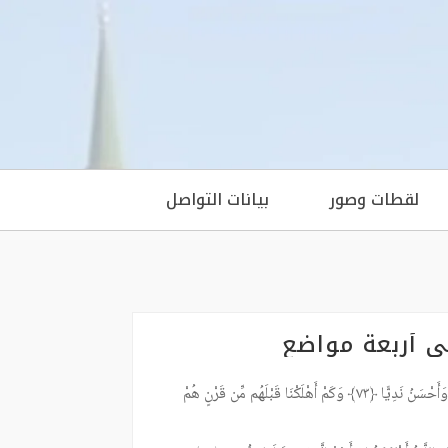
لقطات وصور
بيانات التواصل
ُوا) في أربعة مواضع
أَيُّ الْفَرِيقَيْنِ خَيْرٌ مَّقَامًا وَأَحْسَنُ نَدِيًّا ﴿٧٣﴾ وَكَمْ أَهْلَكْنَا قَبْلَهُم مِّن قَرْنٍ هُمْ