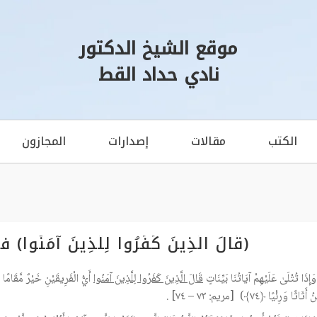
موقع الشيخ الدكتور
نادي حداد القط
الكتب
مقالات
إصدارات
المجازون
(قَالَ الَّذِينَ كَفَرُوا لِلَّذِينَ آمَن
قَالَ الَّذِينَ كَفَرُوا لِلَّذِينَ آمَنُوا
َاثًا وَرِئْيًا ﴿٧٤﴾) [مريم: ٧٣ – ٧٤] .