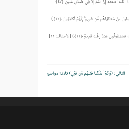
أَنُطْعِمُ مَن لَّوْ يَشَاءُ اللَّـهُ أَطْعَمَهُ إِنْ أَنتُمْ إِلَّا فِي ضَلَالٍ مُّبِينٍ ﴿٤٧﴾
اتَّبِعُوا سَبِيلَنَا وَلْنَحْمِلْ خَطَايَاكُمْ وَمَا هُم بِحَامِلِينَ مِنْ خَطَايَاهُم مِّن شَيْءٍ ۖ إِنَّهُمْ لَكَاذِبُونَ ﴿١٢﴾)
لَوْ كَانَ خَيْرًا مَّا سَبَقُونَا إِلَيْهِ ۚ وَإِذْ لَمْ يَهْتَدُوا بِهِ فَسَيَقُولُونَ هَـٰذَا إِفْكٌ قَدِيمٌ ﴿١١﴾) [الأحقاف: ١١]
التالي :
(وَكَمْ أَهْلَكْنَا قَبْلَهُم مِّن قَرْنٍ) ثلاثة مواضع