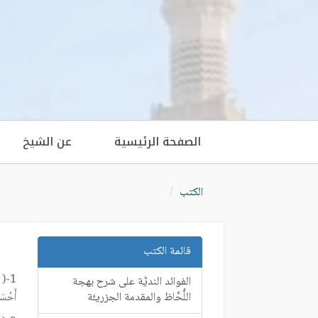
الصفحة الرئيسية
عن الشيخ
الكتب
قائمة الكتب
1-( وَإِذَا تُتْلَىٰ عَلَيْهِمْ آيَاتُنَا بَيِّنَاتٍ
الفوائد النديَّة على شرح بهجة
اللُّحَّاظ والمقدمة الجزريـَّة
أَحْسَنُ أَث