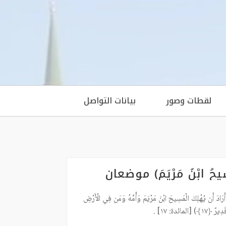
لقطات وصور
بيانات التواصل
ْمَسِيحُ ابْنُ مَرْيَمَ) موضعان
َرَادَ أَن يُهْلِكَ الْمَسِيحَ ابْنَ مَرْيَمَ وَأُمَّهُ وَمَن فِي الْأَرْضِ
ائدة: ١٧] .