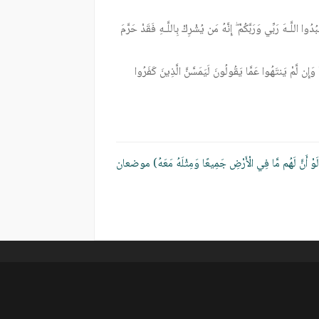
ا اللَّـهَ رَبِّي وَرَبَّكُمْ ۖ إِنَّهُ مَن يُشْرِكْ بِاللَّـهِ فَقَدْ حَرَّمَ
ٌ ۚ وَإِن لَّمْ يَنتَهُوا عَمَّا يَقُولُونَ لَيَمَسَّنَّ الَّذِينَ كَفَرُوا
َوْ أَنَّ لَهُم مَّا فِي الْأَرْضِ جَمِيعًا وَمِثْلَهُ مَعَهُ) موضعان