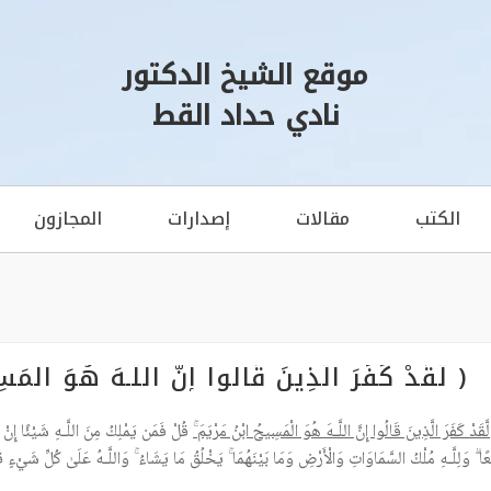
موقع الشيخ الدكتور
نادي حداد القط
الكتب
مقالات
إصدارات
المجازون
( لَّقَدْ كَفَرَ الَّذِينَ قَالُوا إِنَّ اللَّـهَ هُوَ ال
لَّقَدْ كَفَرَ الَّذِينَ قَالُوا إِنَّ اللَّـهَ هُوَ الْمَسِيحُ ابْنُ مَرْيَمَ
قُلْ فَمَن يَمْلِكُ مِنَ اللَّـهِ شَيْئًا إِنْ أ
 ۗ وَلِلَّـهِ مُلْكُ السَّمَاوَاتِ وَالْأَرْضِ وَمَا بَيْنَهُمَا ۚ يَخْلُقُ مَا يَشَاءُ ۚ وَاللَّـهُ عَلَىٰ كُلِّ شَيْءٍ قَدِيرٌ ﴿١٧﴾) [الم