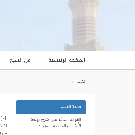
الصفحة الرئيسية
عن الشيخ
الكتب
قائمة الكتب
1-(
الفوائد النديَّة على شرح بهجة
اللُّحَّاظ والمقدمة الجزريـَّة
– ٦١] .