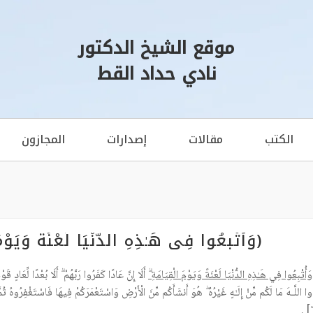
موقع الشيخ الدكتور
نادي حداد القط
الكتب
مقالات
إصدارات
المجازون
(وَأُتْبِعُوا فِي هَـٰذِهِ الدُّنْيَا لَعْنَةً وَي
وَأُتْبِعُوا فِي هَـٰذِهِ الدُّنْيَا لَعْنَةً وَيَوْمَ الْقِيَامَةِ