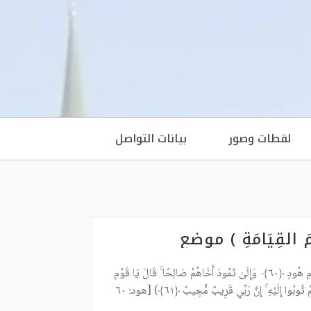
لقطات وصور
بيانات التواصل
َوْمَ الْقِيَامَةِ ) موضع
أَلَا إِنَّ عَادًا كَفَرُوا رَبَّهُمْ ۗ أَلَا بُعْدًا لِّعَادٍ قَوْمِ هُودٍ ﴿٦٠﴾ وَإِلَىٰ ثَمُودَ أَخَاهُمْ صَالِحًا ۚ قَالَ يَا قَوْمِ
اعْبُدُوا اللَّـهَ مَا لَكُم مِّنْ إِلَـٰهٍ غَيْرُهُ ۖ هُوَ أَنشَأَكُم مِّنَ الْأَرْضِ وَاسْتَعْمَرَكُمْ فِيهَا فَاسْتَغْفِرُوهُ ثُمَّ تُوبُوا إِلَيْهِ ۚ إِنَّ رَبِّي قَرِيبٌ مُّجِيبٌ ﴿٦١﴾) [هود: ٦٠