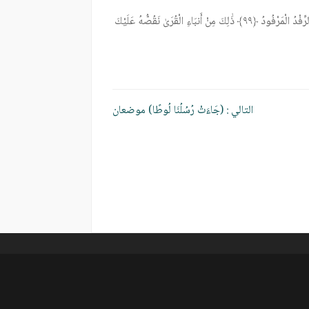
بِئْسَ الرِّفْدُ الْمَرْفُودُ ﴿٩٩﴾ ذَٰلِكَ مِنْ أَنبَاءِ الْقُرَىٰ نَقُصُّهُ عَلَيْكَ
التالي :
(جَاءَتْ رُسُلُنَا لُوطًا) موضعان