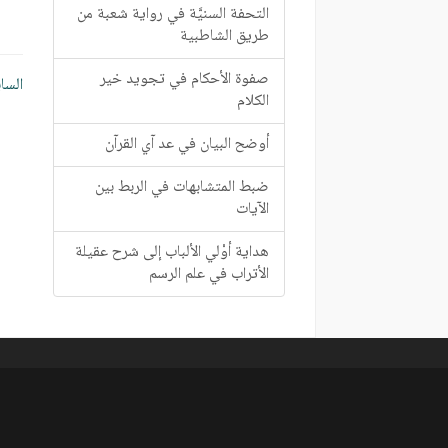
التحفة السنيَّة في رواية شعبة من
طريق الشاطبية
تصف
صفوة الأحكام في تجويد خير
السا
الكلام
الم
أوضح البيان في عد آي القرآن
ضبط المتشابهات في الربط بين
الآيات
هداية أوْلي الألباب إلى شرح عقيلة
الأتراب في علم الرسم