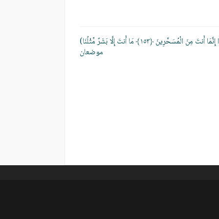
(قَالُوا إِنَّمَا أَنتَ مِنَ الْمُسَحَّرِينَ ﴿١٥٣﴾ مَا أَنتَ إِلَّا بَشَرٌ مِّثْلُنَا)
موضعان