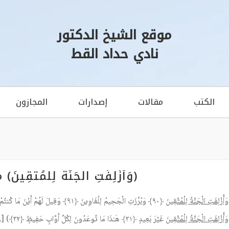
موقع الشيخ الدكتور
نادي حداد القط
الكتب
مقالات
إصدارات
المجازون
(وَأُزْلِفَتِ الْجَنَّةُ لِلْمُتَّقِ
وَأُزْلِفَتِ الْجَنَّةُ لِلْمُتَّقِينَ
﴿٩٠﴾ وَبُرِّزَتِ الْجَحِيمُ لِلْغَاوِينَ ﴿٩١﴾ وَقِيلَ لَهُمْ أَيْنَ مَا كُنتُمْ تَعْبُدُونَ ﴿٩٢﴾) [الشعراء: ٩٠ – 92] .
وَأُزْلِفَتِ الْجَنَّةُ لِلْمُتَّقِينَ
غَيْرَ بَعِيدٍ ﴿٣١﴾ هَـٰذَا مَا تُوعَدُونَ لِكُلِّ أَوَّابٍ حَفِيظٍ ﴿٣٢﴾) [ق: ٣١ – ٣٢] .