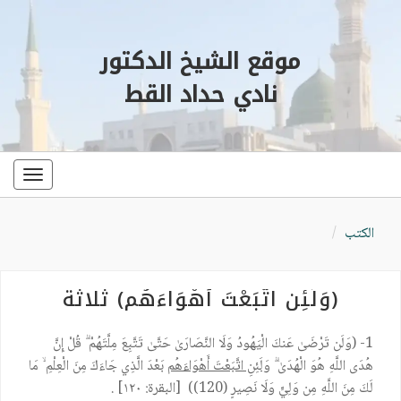
موقع الشيخ الدكتور
نادي حداد القط
oggle
ation
الكتب
(وَلَئِنِ اتَّبَعْتَ أَهْوَاءَهُم) ثلاثة
1- (وَلَن تَرْضَىٰ عَنكَ الْيَهُودُ وَلَا النَّصَارَىٰ حَتَّىٰ تَتَّبِعَ مِلَّتَهُمْ ۗ قُلْ إِنَّ
هُدَى اللَّهِ هُوَ الْهُدَىٰ ۗ
وَلَئِنِ اتَّبَعْتَ أَهْوَاءَهُم
بَعْدَ الَّذِي جَاءَكَ مِنَ الْعِلْمِ ۙ مَا
لَكَ مِنَ اللَّهِ مِن وَلِيٍّ وَلَا نَصِيرٍ (120)) [البقرة: ١٢٠] .