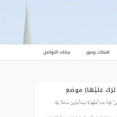
لقطات وصور
بيانات التواصل
َا تَرَكَ عَلَيْهَا) موضع
ًى ۖ فَإِذَا جَاءَ أَجَلُهُمْ لَا يَسْتَأْخِرُونَ سَاعَةً ۖ وَلَا