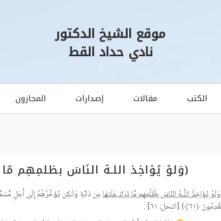
موقع الشيخ الدكتور
نادي حداد القط
الكتب
مقالات
إصدارات
المجازون
(وَلَوْ يُؤَاخِذُ اللَّـهُ النَّاسَ بِظُلْمِهِم مّ
وَلَوْ يُؤَاخِذُ اللَّـهُ النَّاسَ بِظُلْمِهِم مَّا تَرَكَ عَلَيْهَا
مِن دَابَّةٍ وَلَـٰكِن يُؤَخِّرُهُمْ إِلَىٰ أَجَلٍ مُّسَمّ
ُونَ ﴿٦١﴾) [النحل: ٦١] .