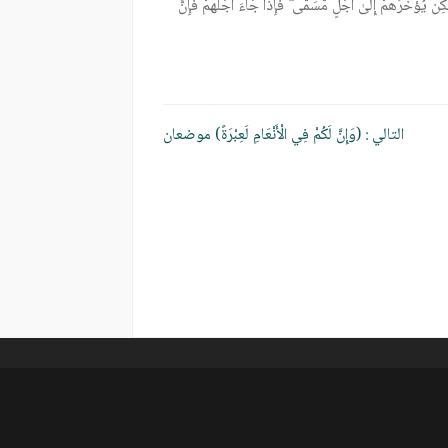
ـٰكِن يُؤَخِّرُهُمْ إِلَىٰ أَجَلٍ مُّسَمًّى ۖ فَإِذَا جَاءَ أَجَلُهُمْ فَإِنَّ
التالي :
(وَإِنَّ لَكُمْ فِي الْأَنْعَامِ لَعِبْرَةً) موضعان