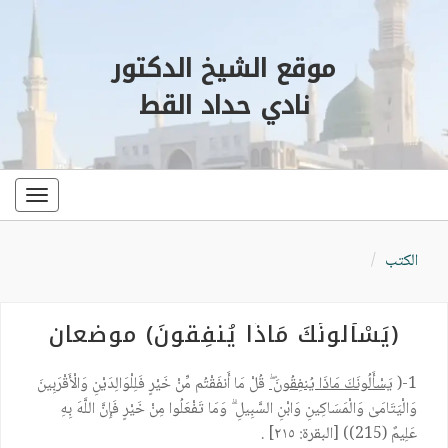
موقع الشيخ الدكتور
نادي حداد القط
oggle
ation
الكتب
(يَسْأَلُونَكَ مَاذَا يُنفِقُونَ) موضعان
1-(
يَسْأَلُونَكَ مَاذَا يُنفِقُونَ
قُلْ مَا أَنفَقْتُم مِّنْ خَيْرٍ فَلِلْوَالِدَيْنِ وَالْأَقْرَبِينَ
وَالْيَتَامَىٰ وَالْمَسَاكِينِ وَابْنِ السَّبِيلِ ۗ وَمَا تَفْعَلُوا مِنْ خَيْرٍ فَإِنَّ اللَّهَ بِهِ
عَلِيمٌ (215)) [البقرة: ٢١٥] .