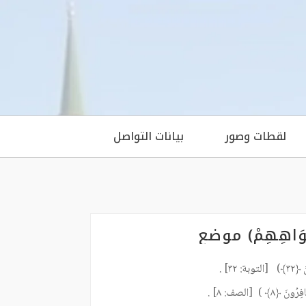
لقطات وصور
بيانات التواصل
أَفْوَاهِهِمْ) موضع
٣٢] .
٨﴾ ) [الصف: ٨] .