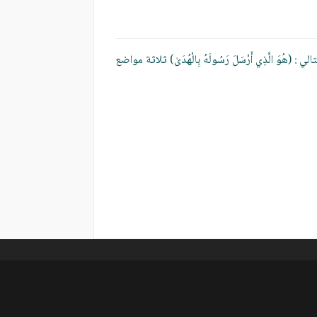
تالي :
(هُوَ الَّذِي أَرْسَلَ رَسُولَهُ بِالْهُدَىٰ) ثلاثة مواضع