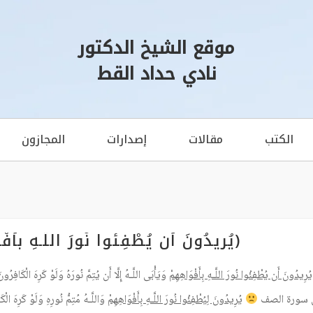
موقع الشيخ الدكتور
نادي حداد القط
الكتب
مقالات
إصدارات
المجازون
(يُرِيدُونَ أَن يُطْفِئُوا نُورَ اللَّـهِ بِ
يُرِيدُونَ أَن يُطْفِئُوا نُورَ اللَّـهِ بِأَفْوَاهِهِمْ
وَيَأْبَى اللَّـهُ إِلَّا أَن يُتِمَّ نُورَهُ وَلَوْ كَرِهَ الْكَافِرُونَ ﴿٣٢﴾) [التوبة: 
 سورة الصف
يُرِيدُونَ لِيُطْفِئُوا نُورَ اللَّـهِ بِأَفْوَاهِهِمْ
وَاللَّـهُ مُتِمُّ نُورِهِ وَلَوْ كَرِهَ الْكَافِرُونَ ﴿