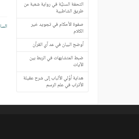
التحفة السنيَّة في رواية شعبة من
طريق الشاطبية
تصف
صفوة الأحكام في تجويد خير
السا
الكلام
الم
أوضح البيان في عد آي القرآن
ضبط المتشابهات في الربط بين
الآيات
هداية أوْلي الألباب إلى شرح عقيلة
الأتراب في علم الرسم