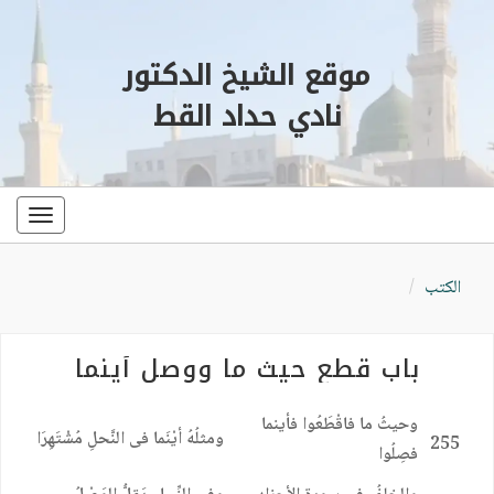
موقع الشيخ الدكتور
نادي حداد القط
oggle
ation
الكتب
باب قطع حيث ما ووصل أينما
وحيثُ ما فاقْطَعُوا فأينما
ومثلُهُ أيْنَما فى النَّحلِ مُشْتَهِرَا
255
فصِلُوا