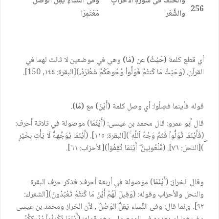
والخلفُ فى سورةِ الأحزابِ
وفى النِّساءِ يَقِلُّ الوَصْلُ
256
والشُّعَرا
مُعْتَمِرَا
أي قطع كلمة
(حَيْثُ)
عن
(مَا)
وهي في موضعين لا ثالث لهما في
القرآن. (وَحَيْثُ مَا كُنتُمْ فَوَلُّواْ وُجُوهَكُمْ شَطْرَهُۥ)[البقرة: ١٤٤, 150].
قوله فأينما فصِلُوا: أي وصل كلمة
(أَيْنَ)
مع
(مَا)
.
قال أبو عمرو: قال محمد بن عيسى: (
أَيْنَمَا
) موصولة في ثلاثة أحرف:
(فَأَيْنَمَا تُوَلُّواْ فَثَمَّ وَجْهُ ٱللَّهِ ۚ)[البقرة: ١١٥]. (أَيْنَمَا يُوَجِّههُّ لَا يَأْتِ بِخَيْرٍ
ۖ)[النحل: ٧٦]. (مَّلْعُونِينَ ۖ أَيْنَمَا ثُقِفُوٓاْ)[الأحزاب: ٦١].
وقال الخراز: (
أَيْنَمَا
) موصولة في أربعة أحرف: فذكر حرف البقرة
والنحل والأحزاب وقوله: (وَقِيلَ لَهُمْ أَيْنَ مَا كُنتُمْ تَعْبُدُونَ)[الشعراء:
٩٢]. وإنما قال: وفى النِّساءِ يَقِلُّ الوَصْلُ , لأن الخراز ومحمد بن عيسى