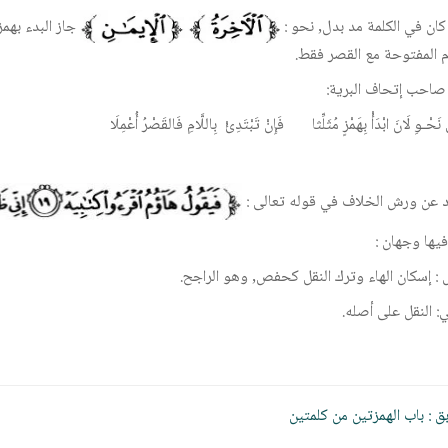
 كان في الكلمة مد بدل, نحو :
جاز البدء بهمز
ام المفتوحة مع القصر فقط.
صاحب إتحاف البرية:
َحْـوِ لَانَ ابْدَأْ بِهَمْزٍ مُثَلِّثا فَإِنْ تَبْتَدِئْ بِاللَّامِ فَالقَصْرُ أُعْمِلَا
 عن ورش الخلاف في قوله تعالى :
فيها وجهان :
ل : إسكان الهاء وترك النقل كحفص, وهو الراجح.
ي: النقل على أصله.
ّح
بق :
باب الهمزتين من كلمتين
قالات