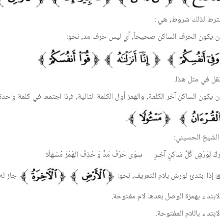
رط لذلك شروط, هي :
نقل في مثل هذا.
الشيخ الحسيني:
ِركْ لِوَرْشٍ كُلَّ سَاكِنٍ آخِـرٍ سِوَى حَرْفَ مَدٍّ وَاحْذِفْ الهَمْزَ مُسْهِلَا
ه
: إذا ابتدئ لورش بلام التعريف, نحو:
جاز له