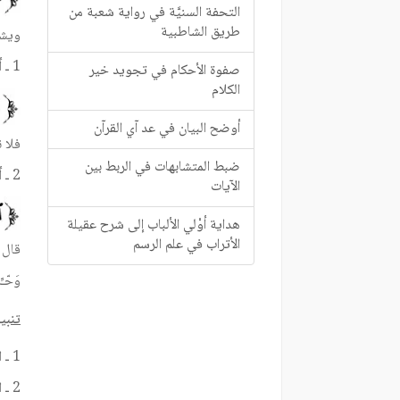
التحفة السنيَّة في رواية شعبة من
طريق الشاطبية
ويشت
1 ـ أن يكون الحرف الساكن صحيحاً, أي ليس حرف مد, نحو:
صفوة الأحكام في تجويد خير
الكلام
أوضح البيان في عد آي القرآن
فلا 
ضبط المتشابهات في الربط بين
2 ـ أن يكون الساكن آخر الكلمة, والهمز أول الكلمة التالية, فإذا اجتمعا في كلمة واحدة فلا نقل, نحو:
الآيات
هداية أوْلي الألباب إلى شرح عقيلة
الأتراب في علم الرسم
قال 
وَحّـّ
تنبي
1 ـ الابتداء بهمزة الوصل بعدها لام مفتوحة.
2 ـ الابتداء باللام المفتوحة.