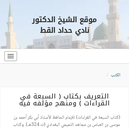
موقع الشيخ الدكتور
نادي حداد القط
oggle
ation
الكتب
التعريف بكتاب ( السبعة في
القراءات ) ومنهج مؤلفه فيه
(كتاب السبعة في القراءات) للإمام الحافظ الأستاذ أبي بكر أحمد بن
موسى بن العباس بن مجاهد التميمي البغدادي (ت 324هـ). وكتاب