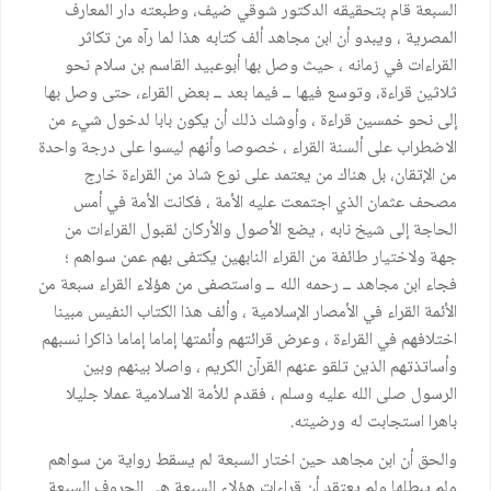
السبعة قام بتحقيقه الدكتور شوقي ضيف، وطبعته دار المعارف
المصرية ، ويبدو أن ابن مجاهد ألف كتابه هذا لما رآه من تكاثر
القراءات في زمانه ، حيث وصل بها أبوعبيد القاسم بن سلام نحو
ثلاثين قراءة، وتوسع فيها ــ فيما بعد ــ بعض القراء، حتى وصل بها
إلى نحو خمسين قراءة ، وأوشك ذلك أن يكون بابا لدخول شيء من
الاضطراب على ألسنة القراء ، خصوصا وأنهم ليسوا على درجة واحدة
من الإتقان، بل هناك من يعتمد على نوع شاذ من القراءة خارج
مصحف عثمان الذي اجتمعت عليه الأمة ، فكانت الأمة في أمس
الحاجة إلى شيخ نابه ، يضع الأصول والأركان لقبول القراءات من
جهة ولاختيار طائفة من القراء النابهين يكتفى بهم عمن سواهم ؛
فجاء ابن مجاهد ــ رحمه الله ــ واستصفى من هؤلاء القراء سبعة من
الأئمة القراء في الأمصار الإسلامية ، وألف هذا الكتاب النفيس مبينا
اختلافهم في القراءة ، وعرض قرائتهم وأئمتها إماما إماما ذاكرا نسبهم
وأساتذتهم الذين تلقو عنهم القرآن الكريم ، واصلا بينهم وبين
الرسول صلى الله عليه وسلم ، فقدم للأمة الاسلامية عملا جليلا
باهرا استجابت له ورضيته.
والحق أن ابن مجاهد حين اختار السبعة لم يسقط رواية من سواهم
ولم يبطلها ولم يعتقد أن قراءات هؤلاء السبعة هي الحروف السبعة