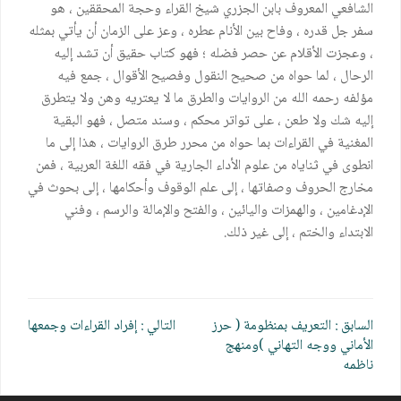
الشافعي المعروف بابن الجزري شيخ القراء وحجة المحققين ، هو
سفر جل قدره ، وفاح بين الأنام عطره ، وعز على الزمان أن يأتي بمثله
، وعجزت الأقلام عن حصر فضله ؛ فهو كتاب حقيق أن تشد إليه
الرحال ، لما حواه من صحيح النقول وفصيح الأقوال ، جمع فيه
مؤلفه رحمه الله من الروايات والطرق ما لا يعتريه وهن ولا يتطرق
إليه شك ولا طعن ، على تواتر محكم ، وسند متصل ، فهو البقية
المغنية في القراءات بما حواه من محرر طرق الروايات ، هذا إلى ما
انطوى في ثناياه من علوم الأداء الجارية في فقه اللغة العربية ، فمن
مخارج الحروف وصفاتها ، إلى علم الوقوف وأحكامها ، إلى بحوث في
الإدغامين ، والهمزات واليائين ، والفتح والإمالة والرسم ، وفني
الابتداء والختم ، إلى غير ذلك.
تصفّح
السابق :
التعريف بمنظومة ( حرز
التالي :
إفراد القراءات وجمعها
المقالات
الأماني ووجه التهاني )ومنهج
ناظمه