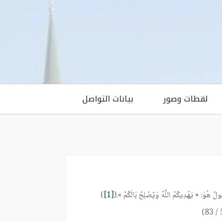
لقطات وصور
بيانات التواصل
ُولُ هُوَ: « يَهْدِيكُمُ اللَّهُ وَيُصْلِحُ بَالَكُمْ ».(
[1]
)