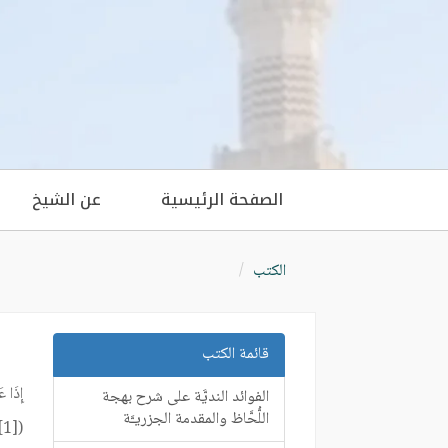
الصفحة الرئيسية
عن الشيخ
الكتب
قائمة الكتب
إِذَا ع
الفوائد النديَّة على شرح بهجة
اللُّحَّاظ والمقدمة الجزريـَّة
([1]) صحيح البخاري – (5 / 2298) سنن أبى داود – (4 / 467) سنن الترمذي – (5 / 83)