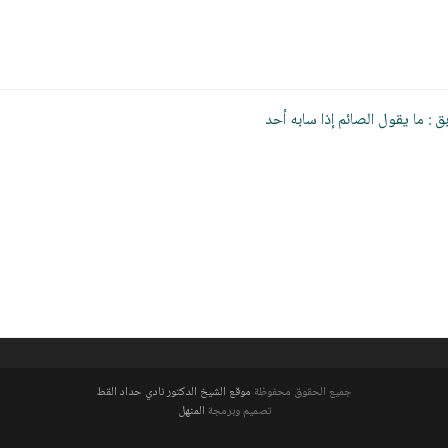
ّح
بق :
ما يقول الصائم إذا سابه أحد
قالات
جميع الحقوق محفوظة
موقع الشيخ الدكتور نادي حداد القط
تصميم وبرمجة
المنهل