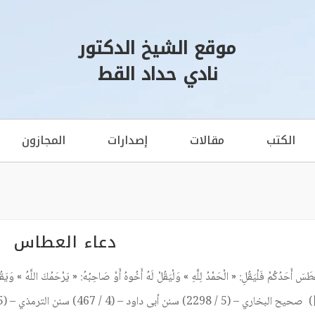
موقع الشيخ الدكتور
نادي حداد القط
الكتب
مقالات
إصدارات
المجازون
دعاء العطاس
َطَسَ أَحَدُكُمْ فَلْيَقُلِ: « الْحَمْدُ لِلَّهِ » وَلْيَقُلْ لَهُ أَخُوهُ أَوْ صَاحِبُهُ: « يَرْحَمُكَ اللَّهُ » وَيَق