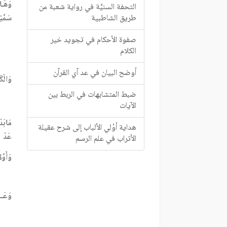
وَهَـا
التحفة السنيَّة في رواية شعبة من
طريق الشاطبية
سَمَّيْ
صفوة الأحكام في تجويد خير
الكلام
أوضح البيان في عد آي القرآن
وَالْك
ضبط المتشابهات في الربط بين
الآيات
مَابَد
هداية أوْلي الألباب إلى شرح عقيلة
عَد
الأتراب في علم الرسم
وَأَوَّ
وَعَــد