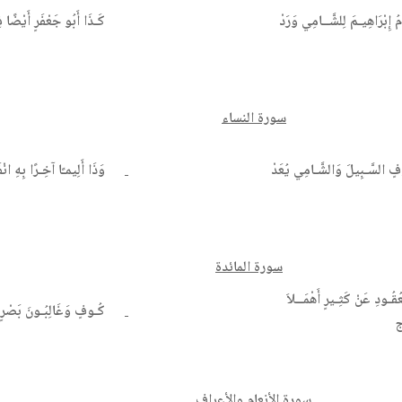
ُ إِبْرَاهِيـمَ لِلشَّــامِي وَرَدْ
كَـذَا أَبُو جَعْفَرٍ أَيْضًا ف
سورة النساء
فٍ السَّـبِيلَ وَالشَّـامِي يُعَدْ
وَذَا أَلِيمـًا آخِـرًا بِهِ انْفَ
سورة المائدة
عُقُـودِ عَنْ كَثِـيرٍ أَهْمَــلاَ
كُـوفٍ وَغَالِبُـونَ بَصْرٍ ن
سورة الأنعام والأعراف