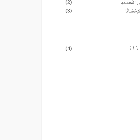
الْمُعْتَـمَدِ
(2)
لإِحْسَـانَا
(3)
دَّ لَـهْ
(4)