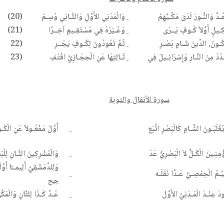
ـدَّ وَالنُّـورَ لَدَىٰ مَكِّـيِّهِمْ
وَالْمَدَنِي الأَوَّلِ وَالثَّـانِي وُسِـمْ
(20)
كِـيلٍ أَوَّلاً كُـوفٍ يَــرَى
وَغَـيْرُهُ فِي مُسْتَقِـيمٍ آخِــرًا
(21)
كُـونُ, الدِّينَ شَـامٍ بَصْـرِ
ثُمَّ تَعُودُونَ لِكُـوفٍ يَجْــرِ
(22
دُدْ مِنَ النَّـارِ وَإِسْرَائِـيلَ فِي
ثَـالِثِهَا عَنِ الْحِجَـازِيِّ اقْتُفِ
(23
سورة الأنفال والتوبة
ْلَبُـونَ الشَّـامِ كَالْبَصْرِ اتَّبَع
أَوَّلَ مَفْعُـولاً عَنِ الْكُـ
ؤْمِنِـينَ الْكُـلُّ لاَ الْبَصْرِيُّ عَدْ
وَالْمُشْرِكِينَ الثَّـانِ لِلْ
وَلِلدِّمَشْقِيِّ أَلِيمــًا أَوَّل
يِّـمُ الْحِمْصِـيُّ عَـدًّا نَقَلَـه
جج
دَ عِنْـدَ الْمَـدَنِيِّ الأَوَّل
عُـدَّ كَـذَا لِلثَّانِ وَالْمَك