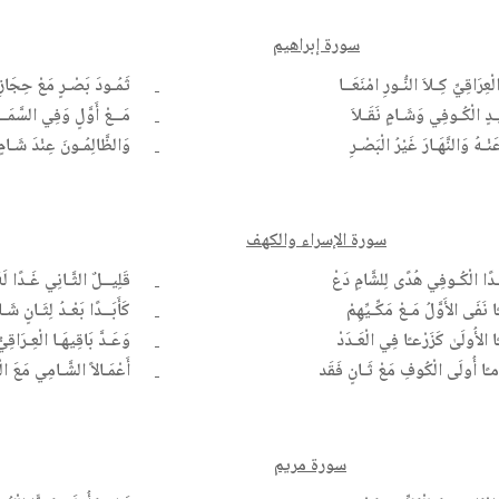
سورة إبراهيم
ْعِرَاقِيِّ كِـلاَ النُّـورِ امْنَعَــا
ثَمُـودَ بَصْـرٍ مَعْ حِجَازِ
دٍ الْكُـوفِي وَشَـامٍ نَقَـلاَ
مَــعْ أَوَّلٍ وَفِي السَّمَــاء
نْـهُ وَالنَّهَـارَ غَيْرُ الْبَصْـرِ
وَالظَّالِمُـونَ عِنْدَ شَـامٍ
سورة الإسراء والكهف
دًا الْكُـوفِي هُدًى لِلشَّامِ دَعْ
قَلِيــلٌ الثَّـانِي غَـدًا لَهُ
ا نَفَى الأَوَّلُ مَـعْ مَكِّـيِّهِمْ
كَأَبَــدًا بَعْـدُ لِثَـانٍ شَـ
ًا الأُولَىٰ كَزَرْعـًا فِي الْعَـدَدْ
وَعَـدَّ بَاقِيهَـا الْعِـرَاقِيّ
مـًا أُولَى الْكُوفِ مَعْ ثَـانٍ فَقَد
أَعْمَـالاً الشَّـامِي مَعَ ال
سورة مريم