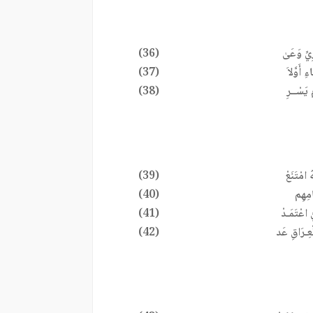
يِّ وَعَىٰ
(36)
ِ أَوَّلاَ
(37)
 يَسْــرِ
(38)
 امْتَنَعْ
(39)
امِهِم
(40)
ُ اعْتَمَـدْ
(41)
ْعِـرَاقِ عَد
(42)