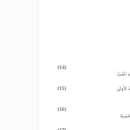
(14)
ِ انْفَـرَدْ
دَ الأُولَىٰ
(15)
(16)
شَيْـبَةِ