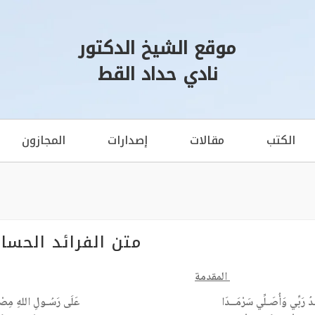
موقع الشيخ الدكتور
نادي حداد القط
الكتب
مقالات
إصدارات
المجازون
متن الفرائد الحسا
المقدمة
ـدُ رَبِّي وَأُصَـلِّي سَرْمَــدَا
عَلَى رَسُـولِ اللهِ مِصْب