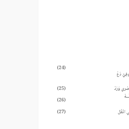
(24)
وفِيِّ دَعْ
بَصْري وَرَدْ
(25)
َــهْ
(26)
ِّي انْقُل
(27)