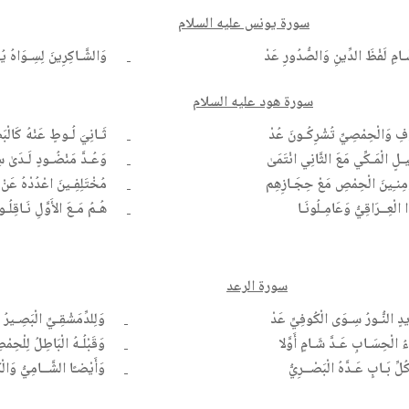
سورة يونس عليه السلام
َـامِ لَفْظَ الدِّينِ وَالصُّدُورِ عَدْ
وَالشَّـاكِرِينَ لِسِـوَاهُ يُع
سورة هود عليه السلام
وفِ وَالْحِمْصِيِّ تُشْرِكُـونَ عُدْ
ثَـانِيَ لُـوطٍ عَنْهُ كَالْبَ
ـلٍ الْمَـكِّي مَعَ الثَّانِي انْتَمَىٰ
وَعُـدَّ مَنْضُـودٍ لَـدَىٰ س
مِنـِينَ الْحِمْصِ مَعْ حِجَـازِهِم
مُخْتَلِفِـينَ اعْدُدْهُ عَنْ 
 الْعِــرَاقِيُّ وَعَامِـلُونَـا
هُـمُ مَـعَ الأَوَّلِ نَـاقِلُـو
سورة الرعد
دٍ النُّـورُ سِـوَى الْكُوفِيِّ عَدْ
وَلِلدِّمَشْقِـيِّ الْبَصِـيرُ ي
 الْحِسَـابِ عَـدَّ شَـامٍ أَوَّلا
وَقَبْلُـهُ الْبَاطِلُ لِلْحِ
لِّ بَـابٍ عَـدَّهُ الْبَصْــرِيُّ
وَأَيْضـًا الشَّــامِيُّ وَال