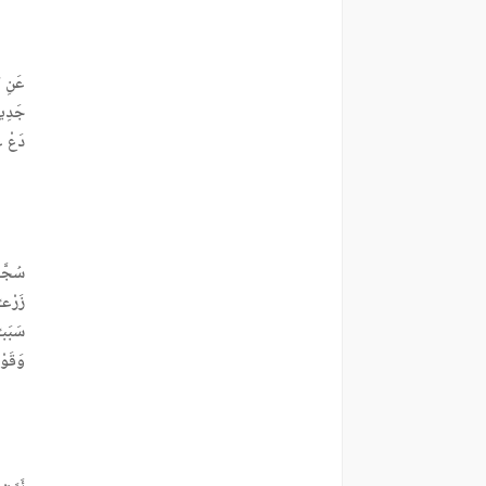
عَنِ ال
جَدِيـ
دَعْ عَ
سُجَّـ
زَرْعـً
سَبَبـ
وَقَوْ