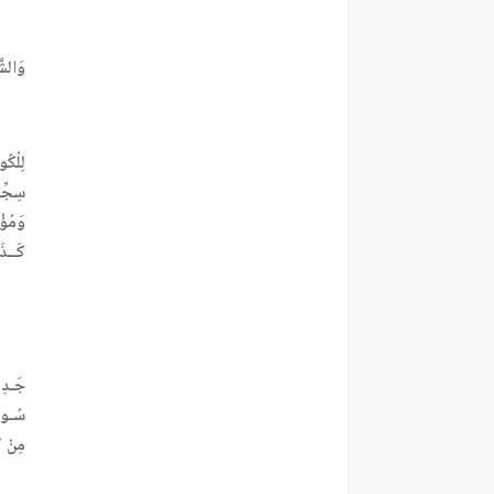
وَالشّ
لِلْكُ
سِجِّي
وَمُؤْ
كَــذَا
جَـدِي
سُـوءُ
مِنْ كُ