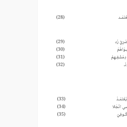
ْتَمَـد
(28)
صْرِيِّ رُد
(29)
ِوَاهُمَ
(30)
دِمَشْقِـهِمْ
(31)
نَـ
(32)
ُعْتَمَـدْ
(33)
مْصِي انْجَلا
(34)
ْكُـوفِيّ
(35)