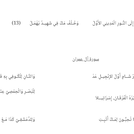
إِلَى النُّـورِ الْمَدِينِي الأَوَّلُ
وَخُـلْفُ مَكٍّ فِي شَهِيـدٌ يُهْمَـلُ
(13)
سورة آل عمران
رُ شَــامٍ أَوَّلَ الإِنْجِيـلِ عَدْ
وَالثَّـانِ لِلْكُـوفِي بِهِ قَد
لِلْبَصْـرِ وَالْحِمْصِيِّ عِنْ
رُهُ الْفُرْقَـانَ, إِسْرَائِيــلاَ
ا تُحِبُّـونَ لِمَـكٍّ أَثْبِـتِ
وَلِلدِّمَشْقِـيِّ كَذَا مَـعْ 