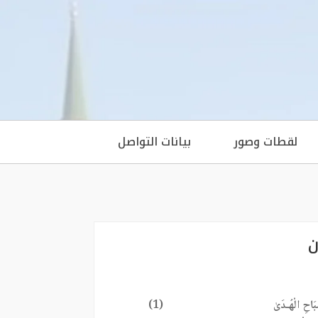
لقطات وصور
بيانات التواصل
ن
َاحِ الْهُـدَىٰ
(1)