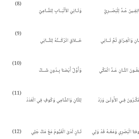
(8)
ِفِـينَ عُـدَّ لِلْبَصْــرِيِّ
وَثَـانِيَ الأَلْبَــابِ لِلشَّـامِيِّ
(9)
ـانِ وَالْعِـرَاقِ ثُمَّ ثَــانِي
خَــلاَقِ اتْرُكَــنَّهُ لِلثَّــانِي
(10)
قُـونَ الثَّـانِ عَـدَّ الْمَكِّي
وَأَوَّلٌ أَيْضـًا بِـدُونِ شَــكِّ
(11)
فَكَّـرُونَ فِـي الأُولَـىٰ وَرَدْ
لِلثَّانِ وَالشَّامِي وَكُوفٍ فِي الْعَدَدْ
وفـًا الْبَصْرِي وَمَعْـهُ قَدْ وَلِي
ثَـانٍ لَدَىٰ الْقَيُّومُ مَعْ مَكٍّ جَلِي
(12)