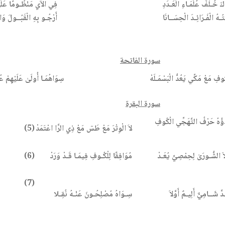
كَ خُـلْفَ عُلَمَـاءِ الْعَـدَدِ
فِي الآي مَنْظُـومًا عَلَى 
تُـهُ الْفَـرَائِـدَ الْحِسَــانَا
أَرْجُـو بِهِ الْقَبُــولَ وَا
سورة الفاتحة
ُوفِ مَعْ مَكِّي يَعُدُّ الْبَسْمَـلَهْ
سِوَاهُمَـا أُولَىٰ عَلَيْهِمْ عُـ
سورة البقرة
ْؤُهُ حَرْفُ التَّهَجِّي الْكُوفِ
لاَ الْوِتْرَ مَعْ طَسۤ مَعْ ذِي الرَّا اعْتَمَدْ
(5)
ْ
لاَ الشُّـورَىٰ لِحِمْصِيٍّ يُعَـدْ
مُوَافِقًا لِلْكُـوفِ فِيمَـا قَـدْ وَرَدْ
(6)
(7)
َّ شَــامِيٌّ أَلِيـمٌ أَوَّلاَ
سِـوَاهُ مُصْلِحُـونَ عَنْـهُ نُقِـلا