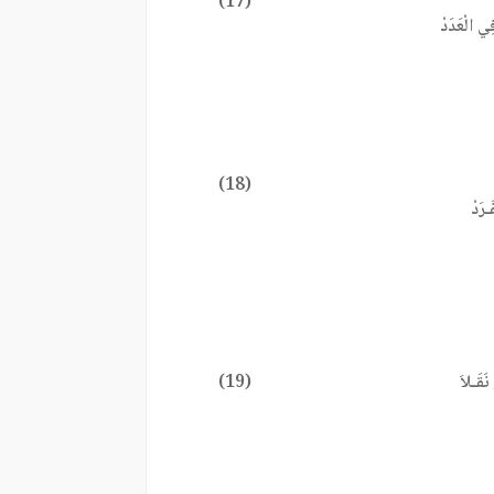
(17)
ِي الْعَدَدْ
(18)
ـرَدْ
َقَـلاَ
(19)