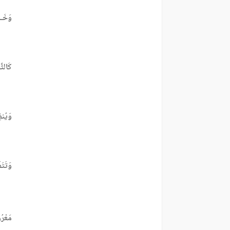
وَخَـائ
كَالثَّ
وَيُنفِ
وَتَتَ
مَعْرُ