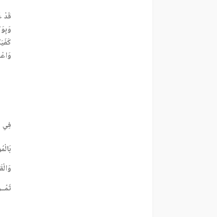
قَدْ عُ
وَبِوَ
كَفَيَ
وَاعْـ
فِي يُغ
بَالْمُ
وَالْقَ
ثَمُــو