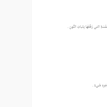
ْسَةِ التي رَفْعُهَا بِثَباتِ النُّونِ .
ِآخِرِهِ شَيءٌ .