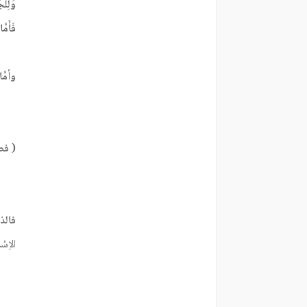
وَلِلْج
فَأَمَّ
وأمَّا
( فصل
فالذ
الاِسْم