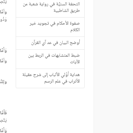
يَتَّص
التحفة السنيَّة في رواية شعبة من
طريق الشاطبية
وأمَّا 
وَذُو 
صفوة الأحكام في تجويد خير
الكلام
أوضح البيان في عد آي القرآن
وَأَمَّ
ضبط المتشابهات في الربط بين
وأمَّا
الآيات
هداية أوْلي الألباب إلى شرح عقيلة
الأتراب في علم الرسم
ولِلنّ
فَأَمَّ
يَتَّص
وَأَمَّ