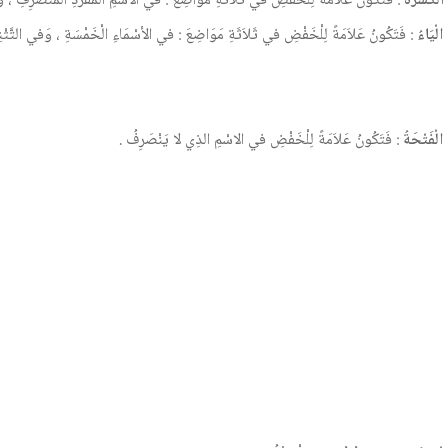
 الْكَسْرَةُ
: فَتَكُونُ عَلاَمَةً لِلْخَفْضِ في ثَلاَثَةِ مَوَاضِعَ : في الاسْمِ الْمُفْرَدِ الْمُنْصَرِفِ ، وَج
 الْيَاءُ
: فَتَكُونُ عَلاَمَةً لِلْخَفْضِ في ثَلاَثَةِ مَوَاضِعَ : في الأسْمَاءِ الْخَمْسَةِ ، وَفي التَّثْنِيَ
ا الْفَتْحَةُ
: فَتَكُونُ عَلاَمَةً لِلْخَفْضِ في الاسْمِ الذِي لا يَنْصَرِفُ .