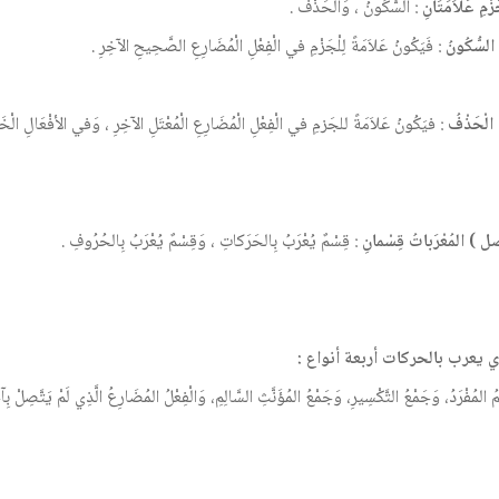
َزْمِ عَلاَمَتَانِ
: السُّكُونُ ، وَالْحَذْفُ .
ا السُّكُونُ
: فَيَكُونُ عَلاَمَةً لِلْجَزْمِ في الْفِعْلِ الْمُضَارِعِ الصَّحِيحِ الآخِرِ .
 الْحَذْفُ
: فيَكُونُ عَلاَمَةً للجَزمِ في الْفِعْلِ الْمُضَارِعِ الْمُعْتَلِ الآخِرِ ، وَفي الأفْعَالِ الْخَم
 ) المُعْرَباتُ قِسْمانِ
: قِسْمٌ يُعْرَبُ بِالحَرَكاتِ ، وَقِسْمٌ يُعْرَبُ بِالحُرُوفِ .
ي يعرب بالحركات أربعة أنواع :
ُ المُفْرَدُ، وَجَمْعُ التَّكْسِيرِ، وَجَمْعُ المُؤَنَّثِ السَّالِمِ، وَالْفِعْلُ المُضَارِعُ الَّذِي لَمْ يَتَّصِلْ ب