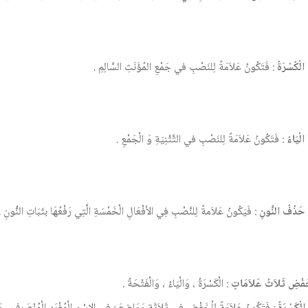
ا الْكّسْرَةُ
: فَتَكُونُ عَلاَمَةً لِلنَصْبِ في جَمْعِ المُؤَنَثِ السَّالِمِ .
 الْيَاءُ
: فَتَكُونُ عَلاَمَةً لِلنَصْبِ في التَّثْنِيَةِ وَ الْجَمْعِ .
َا حَذْفُ النُّونِ
: فَيَكُونُ عَلاَمةً لِلنَّصْبِ فِي الأفْعَالِ الْخَمْسَةِ الَّتِي رَفْعُهَا بثَبَاتِ النُّونِ .
خَفْضِ ثَلاَثُ عَلاَمَاتٍ
: الْكَسْرَةُ ، وَالْيَاءُ ، وَالْفَتْحَةُ .