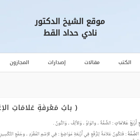
موقع الشيخ الدكتور
نادي حداد القط
الكتب
مقالات
إصدارات
المجازون
( بابُ مَعْرِفَةِ عَلامَاتِ الإِع
ْعِ أَرْبَعُ عَلاَمَاتٍ
: الضَّمَّةُ ، والوَاوُ ، وَالألِفُ ، وَالنُّونُ .
ا الضَّمَّةُ
: فَتَكُونُ عَلاَمَةً لِلرَّفْعِ فِي أَرْبَعَةِ مَوَاضِعَ : فِي الاِسْمِ المُفْرَدِ ، وجَمْعِ التَّكْسِيرِ 