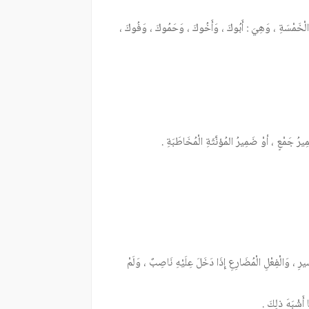
 الْخَمْسَةِ ، وَهِيَ : أَبُوكَ ، وَأَخُوكَ ، وَحَمُوكَ ، وَفُوكَ ،
مِيرُ جَمْعٍ ، أوْ ضَمِيرُ المُؤنَّثَةِ الْمُخَاطَبَةِ .
ِ ، وَالْفِعْلِ الْمُضَارِعِ إِذَا دَخَلَ عِلَيْهِ نَاصِبٌ ، وَلَمْ
 أَشْبَهَ ذلِكَ .