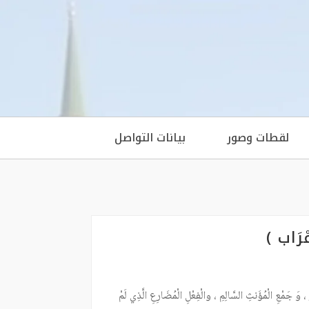
لقطات وصور
بيانات التواصل
ْرَابِ )
، وَ جَمْعِ الْمُؤَنثِ السَّالِمِ ، والْفِعْلِ الْمُضَارِعِ الَّذِي لَمْ