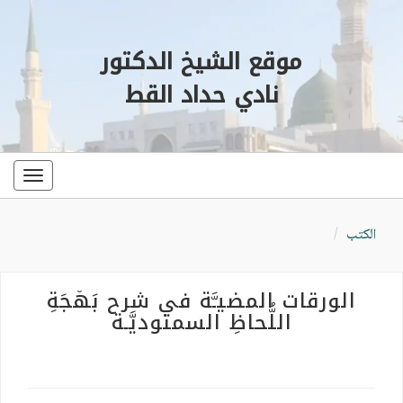
موقع الشيخ الدكتور
نادي حداد القط
oggle
ation
الكتب
الورقات المضيـَّة في شرح بَهْجَةِ
اللُّحاظِ السمنوديَّـة