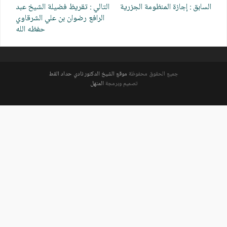
تصفّح
السابق :
إجازة المنظومة الجزرية
التالي :
تقريظ فضيلة الشيخ عبد
المقالات
الرافع رضوان بن علي الشرقاوي
حفظه الله
جميع الحقوق محفوظة
موقع الشيخ الدكتور نادي حداد القط
تصميم وبرمجة
المنهل