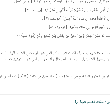
ْحَيْنَا إِلَى مُوسَى وَأَخِيهِ أَن تَبَوَّءَا لِقَوْمِكُمَا بِمِصْرَ بُيُوتًا)
[يونس: ٨٧] .
لَ الَّذِي اشْتَرَاهُ مِن مِّصْرَ لاِمْرَأَتِهِ أَكْرِمِي مَثْوَاهُ)
[يوسف: ٢١] .
لَ ادْخُلُواْ مِصْرَ إِن شَاء اللّهُ آمِنِينَ)
[يوسف: ٩٩] .
 يَا قَوْمِ أَلَيْسَ لِي مُلْكُ مِصْرَ)
[الزخرف: ٥١] .
لْنَا لَهُ عَيْنَ الْقِطْرِ وَمِنَ الْجِنِّ مَن يَعْمَلُ بَيْنَ يَدَيْهِ بِإِذْنِ رَبِّهِ)
[سبأ: ١٢] .
ب الخلاف
: وجود حرف الاستعلاء الساكن الذي قبل الراء ففي الكلمة الأولى ” صاد
ان وصول الكسرة إلى الراء، هذا لمن قال بالتفخيم, والذي قال بالترقيق فحسب ال
ار ابن الجزري التفخيم في كلمة
(مِصْرَ)
والترقيق في كلمة
(القِطْرِ)
لأنه أجرى ال
ّح
بق :
حالات تفخم فيها الراء
قالات