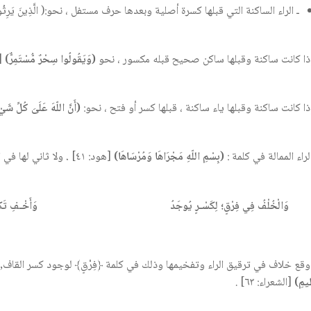
ـ الراء الساكنة التي قبلها كسرة أصلية وبعدها حرف مستفل ، نحو:( الَّذِينَ يَرِثُونَ الْ
(وَيَقُولُوا سِحْرٌ مُّسْتَمِرٌّ)
[الق
(أَنَّ اللّهَ عَلَىَ كُلِّ شَي
(بِسْمِ اللّهِ مَجْرَاهَا وَمُرْسَاهَا)
[هود: ٤١]
.
ولا ثاني لها في ال
وَالْخُلْفُ فِي فِرْقٍ؛ لِكَسْـرٍ يُوجَدُ
وَأَخْـفِ تَكْـ
 وقع خلاف في ترقيق الراء وتفخيمها وذلك في كلمة ﴿فِرْقٍ﴾ لوجود كسر القاف,
ِيمِ)
[الشعراء: ٦٣] .