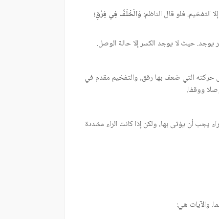
ا التفخيم. فلو قال الناظم:
وَالْخُلْفُ فِي فِرْقٍ؛
يوجد. حيث لا يوجد الكسر إلا حالة الوصل.
إلى حركته التي ضعف بها رقق, والتفخيم مقدم في
صلا ووقفا.
ء يجب أن يؤتى بها، ولكن إذا كانت الراء مشددة
ا. والآيات هي: