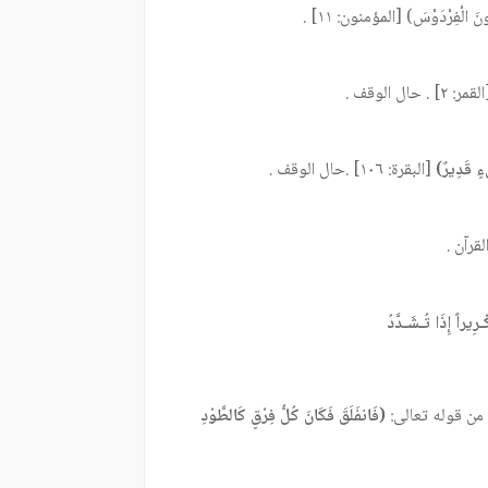
فِرْدَوْسَ) [المؤمنون: ١١] .
مر: ٢] . حال الوقف .
ْءٍ قَدِيرٌ)
[البقرة: ١٠٦] .حال الوقف .
قرآن .
رِيراً إِذَا تُـشَـدَّدُ
 من قوله تعالى:
(فَانفَلَقَ فَكَانَ كُلُّ فِرْقٍ كَالطَّوْدِ