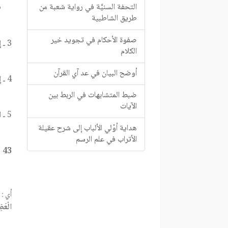
التحفة السنيَّة في رواية شعبة من
طريق الشاطبية
صفوة الأحكام في تجويد خير
3 ـ إذا كانت ساكنة وقبلها ساكن صحيح قبله مكسور ، نحو
الكلام
أوضح البيان في عد آي القرآن
4 ـ إذا كانت ساكنة وقبلها ياء ساكنة ، قبلها كسر أو فتح ، نحو:
ضبط المتشابهات في الربط بين
الآيات
5 ـ الراء الممالة في كلمة :
هداية أوْلي الألباب إلى شرح عقيلة
الأتراب في علم الرسم
43
أي :
الْعَظ