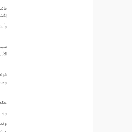
فائد
لِكَسْ
وأيض
سبب 
الأد
قوله
وجب 
حكم 
ورد 
وقد 