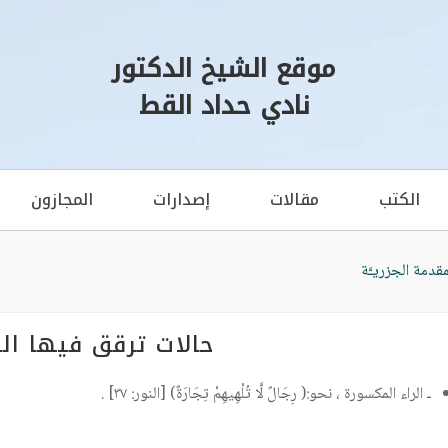
موقع الشيخ الدكتور
نادي حداد القط
الكتب
مقالات
إصدارات
المجازون
مقدمة الجزريـَّة
حالات ترقق فيها الر
ـ الراء المكسورة ، نحو:( رِجَالٌ لَّا تُلْهِيهِمْ تِجَارَةٌ) [النور: ٣٧] .