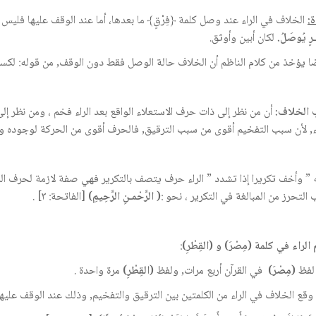
ة:
الخلاف في الراء عند وصل كلمة ﴿فِرْقٍ﴾ ما بعدها، أما عند الوقف عليها فليس إل
ـرٍ يُوصَلُ.
لكان أبين وأوثق.
ا يؤخذ من كلام الناظم أن الخلاف حالة الوصل فقط دون الوقف, من قوله: لكسر 
الخلاف:
أن من نظر إلى ذات حرف الاستعلاء الواقع بعد الراء فخم ، ومن نظر 
اء, لأن سبب التفخيم أقوى من سبب الترقيق, فالحرف أقوى من الحركة لوجوده و
 ” وأخف تكريرا إذا تشدد ” الراء حرف يتصف بالتكرير فهي صفة لازمة لحرف الرا
التحرز من المبالغة في التكرير ، نحو :
(
الرَّحْمـنِ الرَّحِيمِ)
[الفاتحة: ٣] .
الراء في كلمة (مِصْرَ)
و (القِطْرِ)
:
لفظ
(مِصْرَ)
في القرآن أربع مرات, ولفظ
(القِطْرِ)
مرة واحدة .
وقع الخلاف في الراء من الكلمتين بين الترقيق والتفخيم, وذلك عند الوقف عليهم