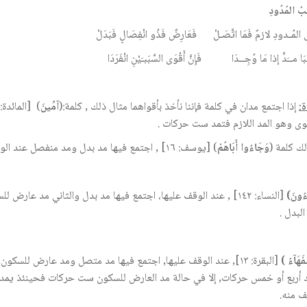
ِبُ المُدُودِ
ى المُـدودِ لازمٌ فَمَا اتَّصَـلْ فَعَارِضٌ فَذُو انْفِصَالٍ فَبَدَلْ
بَا مــَدٍّ إذا مَا وُجِــدَا فَإِنَّ أَقْوَى السَّبَبـَيْنِ انْفَرَدَا
ة:
إذا اجتمع مدان في كلمة فإننا نأخذ بأقواهما مثال ذلك , كلمة:(
آمِّينَ
قوى وهو المد اللازم فتمد ست حركات .
ك كلمة (
وَجَاءُوا أَبَاهُمْ
) [يوسف: ١٦] , اجتمع فيها مد بدل ومد منفصل عند الوصل، وهنا يقدم الأقوى وهو المد المنفصل.
ءُونَ)
[النساء: ١٤٢] , عند الوقف عليها، اجتمع فيها مد بدل والثاني مد عا
البدل .
فَهَآءُ )
[البقرة: ١٣], عند الوقف عليها, اجتمع فيها مد متصل ومد عارض للس
 أربع أو خمس حركات, إلا في حالة مد العارض للسكون ست حركات فحينئذ يمد
 منه.