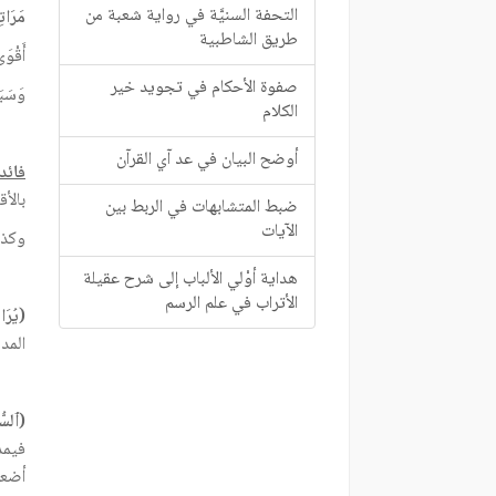
التحفة السنيَّة في رواية شعبة من
مَرَات
طريق الشاطبية
أَقْوَ
صفوة الأحكام في تجويد خير
وَسَبَ
الكلام
أوضح البيان في عد آي القرآن
فائد
بالأ
ضبط المتشابهات في الربط بين
الآيات
وكذل
هداية أوْلي الألباب إلى شرح عقيلة
الأتراب في علم الرسم
(يُرَا
المد 
(ٱلسُّ
فيمد
أضعف